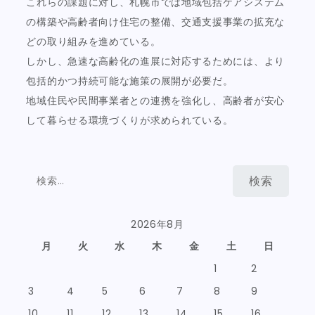
これらの課題に対し、札幌市では地域包括ケアシステム
の構築や高齢者向け住宅の整備、交通支援事業の拡充な
どの取り組みを進めている。
しかし、急速な高齢化の進展に対応するためには、より
包括的かつ持続可能な施策の展開が必要だ。
地域住民や民間事業者との連携を強化し、高齢者が安心
して暮らせる環境づくりが求められている。
検
索:
2026年8月
月
火
水
木
金
土
日
1
2
3
4
5
6
7
8
9
10
11
12
13
14
15
16