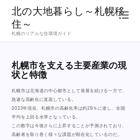
Skip
北の大地暮らし～札幌移
to
住～
content
札幌のリアルな住環境ガイド
札幌市を支える主要産業の現
状と特徴
札幌市は北海道の中心都市として発展を続ける一方で、
急速な高齢化に直面している。
2023年現在、札幌市の高齢化率は約29％に達し、全国
平均を上回る水準となっている。
この数字は今後さらに上昇することが予測されており、
高齢者を取り巻く様々な課題が顕在化しているのだ。