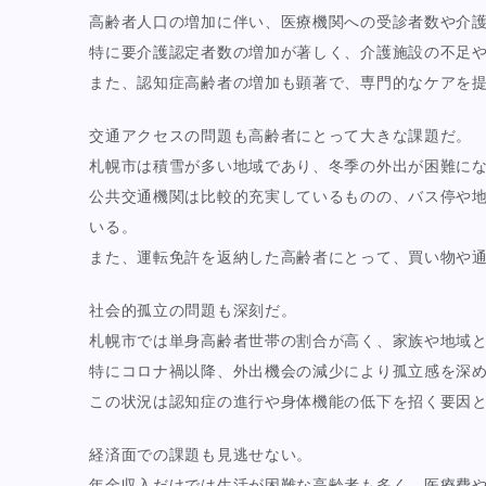
高齢者人口の増加に伴い、医療機関への受診者数や介
特に要介護認定者数の増加が著しく、介護施設の不足
また、認知症高齢者の増加も顕著で、専門的なケアを
交通アクセスの問題も高齢者にとって大きな課題だ。
札幌市は積雪が多い地域であり、冬季の外出が困難に
公共交通機関は比較的充実しているものの、バス停や
いる。
また、運転免許を返納した高齢者にとって、買い物や
社会的孤立の問題も深刻だ。
札幌市では単身高齢者世帯の割合が高く、家族や地域
特にコロナ禍以降、外出機会の減少により孤立感を深
この状況は認知症の進行や身体機能の低下を招く要因
経済面での課題も見逃せない。
年金収入だけでは生活が困難な高齢者も多く、医療費