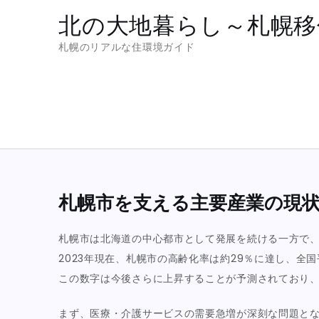
Skip
北の大地暮らし～札幌移
to
札幌のリアルな住環境ガイド
content
札幌市を支える主要産業の現
札幌市は北海道の中心都市として発展を続ける一方で
2023年現在、札幌市の高齢化率は約29％に達し、全
この数字は今後さらに上昇することが予測されており
まず、医療・介護サービスの需要急増が深刻な問題と