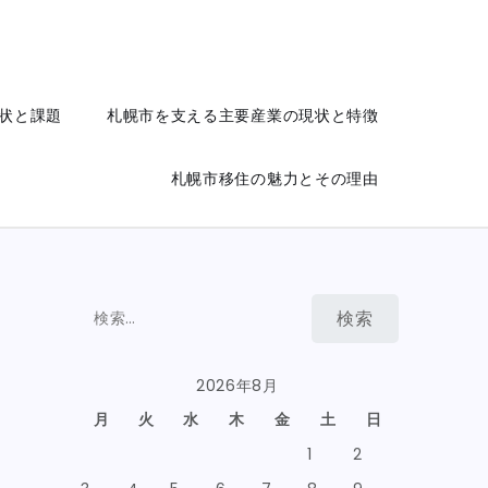
状と課題
札幌市を支える主要産業の現状と特徴
札幌市移住の魅力とその理由
検
索:
2026年8月
月
火
水
木
金
土
日
1
2